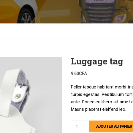
Luggage tag
9.60
CFA
Pellentesque habitant morbi tr
turpis egestas. Vestibulum torto
ante. Donec eu libero sit amet 
Mauris placerat eleifend leo.
quantité
AJOUTER AU PANIER
de