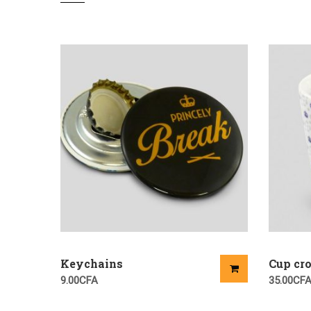
Keychains
Cup cr
9.00
CFA
35.00
CF