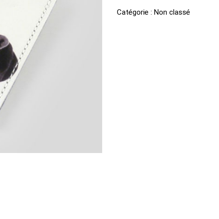
Luggage
Catégorie :
Non classé
tag