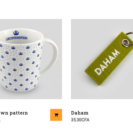
own pattern
Daham
A
35.30
CFA