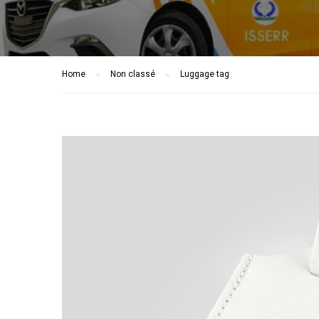
Home
Non classé
Luggage tag