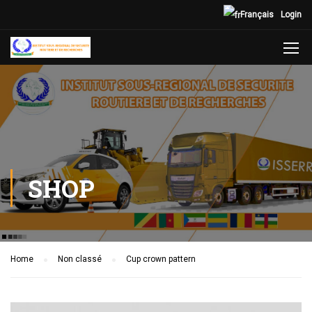
Français
Login
SHOP
Home
Non classé
Cup crown pattern