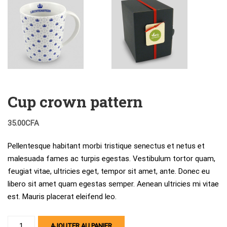
Cup crown pattern
35.00
CFA
Pellentesque habitant morbi tristique senectus et netus et
malesuada fames ac turpis egestas. Vestibulum tortor quam,
feugiat vitae, ultricies eget, tempor sit amet, ante. Donec eu
libero sit amet quam egestas semper. Aenean ultricies mi vitae
est. Mauris placerat eleifend leo.
quantité
AJOUTER AU PANIER