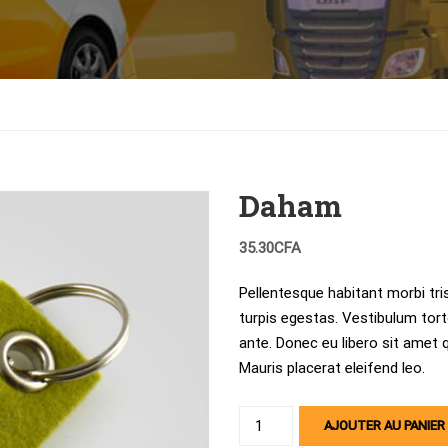
Daham
35.30
CFA
Pellentesque habitant morbi tr
turpis egestas. Vestibulum torto
ante. Donec eu libero sit amet 
Mauris placerat eleifend leo.
quantité
AJOUTER AU PANIER
de