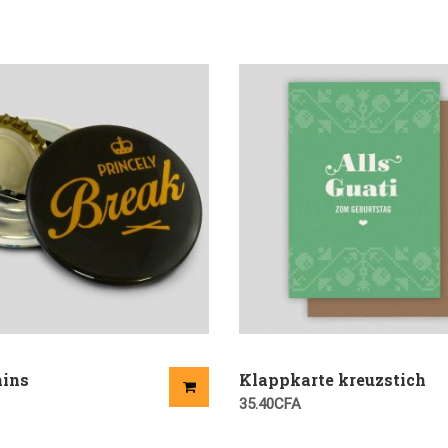
ins
Klappkarte kreuzstich
35.40
CFA