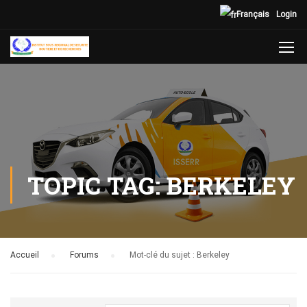
Français
Login
TOPIC TAG: BERKELEY
Accueil
›
Forums
›
Mot-clé du sujet : Berkeley