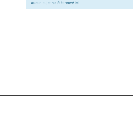
Aucun sujet n’a été trouvé ici.
Powered
by
@monsieurecriture.
All rights reserved.