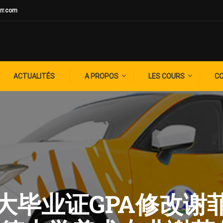
rr.com
ACTUALITÉS
A PROPOS
LES COURS
C
G: 谢大毕业证GPA修