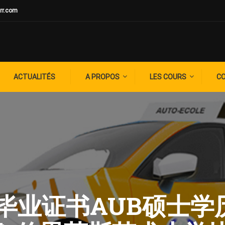
rr.com
ACTUALITÉS
A PROPOS
LES COURS
C
: 补毕业证书AUB硕士学