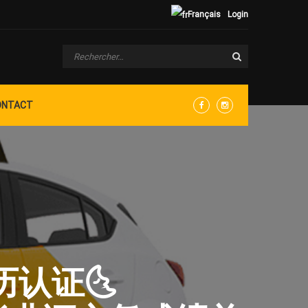
Français
Login
ONTACT
Facebook
Instagram
历认证🌜