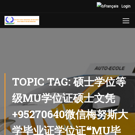
Français
Login
TOPIC TAG: 硕士学位等
级MU学位证硕士文凭
+95270640微信梅努斯大
学毕业证学位证❝MU毕