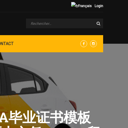
Français
Login
ONTACT
Facebook
Instagram
ISA毕业证书模板