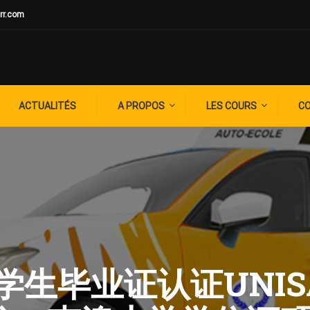
rr.com
ACTUALITÉS
A PROPOS
LES COURS
C
: 留学生毕业证认证UN