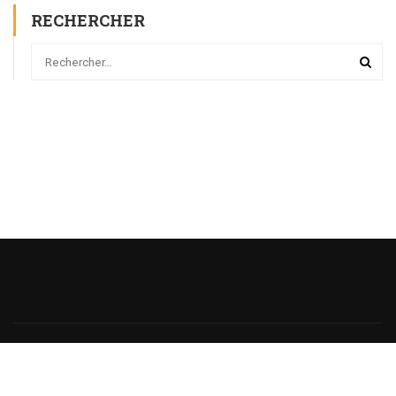
RECHERCHER
Powered
by
@monsieurecriture.
All rights reserved.
Politique de Confidentialité
CGU
Sitemap