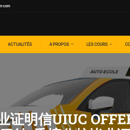
rr.com
ACTUALITÉS
A PROPOS
LES COURS
C
 毕业证明信UIUC OFFE