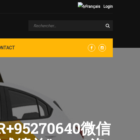
Français
Login
ONTACT
Facebook
Instagram
R+95270640微信