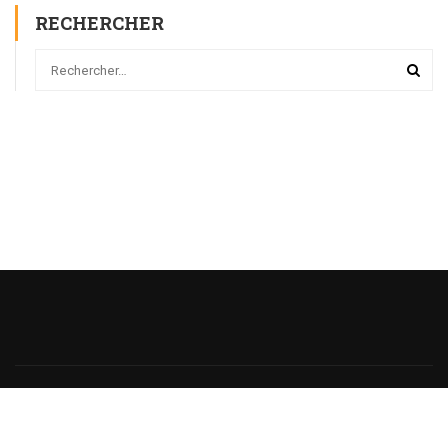
RECHERCHER
Powered
by
@monsieurecriture.
All rights reserved.
Politique de Confidentialité
CGU
Sitemap