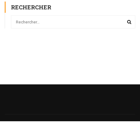
RECHERCHER
Powered
by
@monsieurecriture.
All rights reserved.
Politique de Confidentialité
CGU
Sitemap