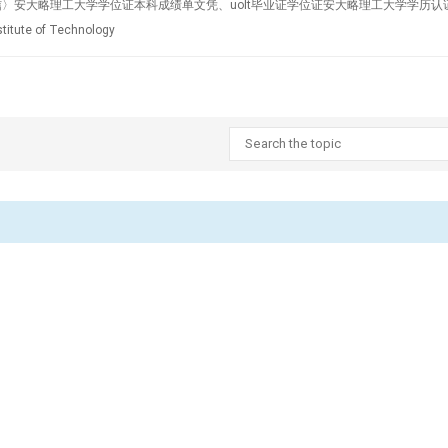
95270640微信〉安大略理工大学学位证本科成绩单文凭、uoIt毕业证学位证安大略理工大
te of Technology