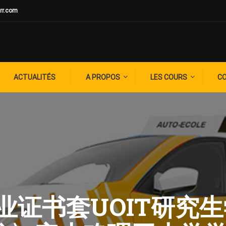
rr.com
ACTUALITÉS
A PROPOS
LES COURS
C
: 毕业证书套UOIT研