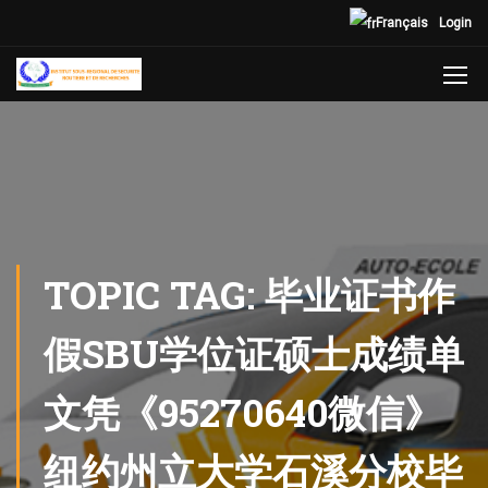
Français
Login
TOPIC TAG: 毕业证书作
假SBU学位证硕士成绩单
文凭《95270640微信》
纽约州立大学石溪分校毕