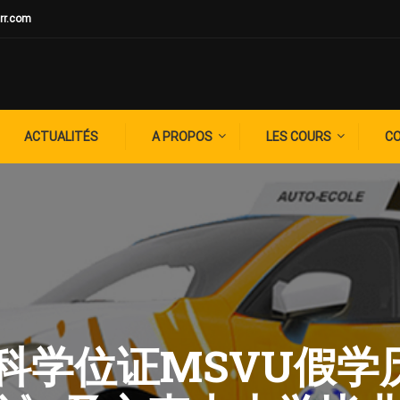
rr.com
ACTUALITÉS
A PROPOS
LES COURS
C
: 本科学位证MSVU假