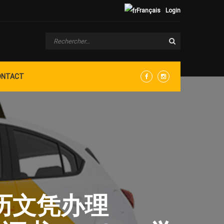
Français
Login
ONTACT
Facebook
Instagram
学历文凭办理