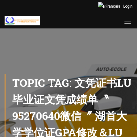
Français
Login
TOPIC TAG: 文凭证书LU
毕业证文凭成绩单〝
95270640微信〞 湖首大
学学位证GPA修改＆LU