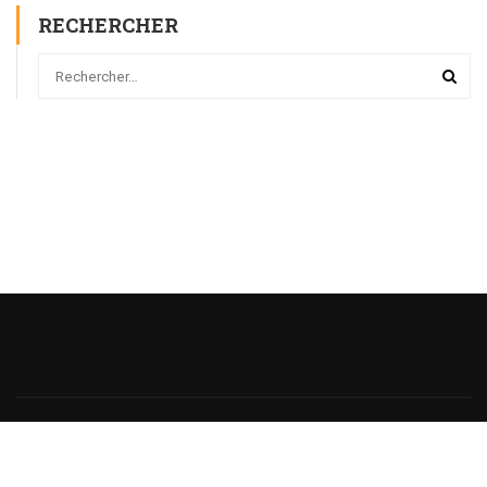
RECHERCHER
Powered
by
@monsieurecriture.
All rights reserved.
Politique de Confidentialité
CGU
Sitemap