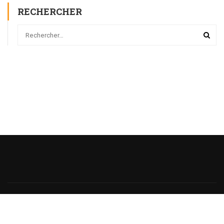
RECHERCHER
Powered
by
@monsieurecriture.
All rights reserved.
Politique de Confidentialité
CGU
Sitemap