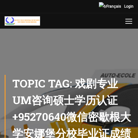
Français
Login
TOPIC TAG: 戏剧专业
UM咨询硕士学历认证
+95270640微信密歇根大
学安娜堡分校毕业证成绩