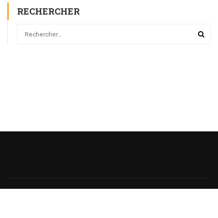
RECHERCHER
Powered
by
@monsieurecriture.
All rights reserved.
Politique de Confidentialité
CGU
Sitemap