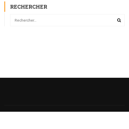
RECHERCHER
Powered
by
@monsieurecriture.
All rights reserved.
Politique de Confidentialité
CGU
Sitemap