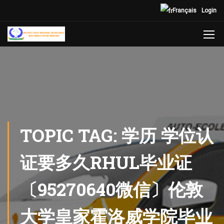
Français
Login
TOPIC TAG: 学历 学位认
证要多久RHUL毕业证
〔95270640微信〕伦敦
大学皇家霍洛威学院毕业