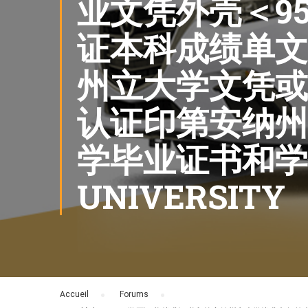
业文凭外壳＜95
证本科成绩单文
州立大学文凭或
认证印第安纳州
学毕业证书和学位证
UNIVERSITY
Accueil
›
Forums
›