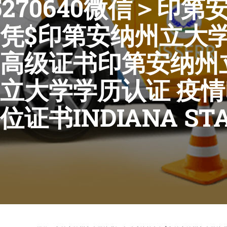
270640微信＞印
凭$印第安纳州立大
高级证书印第安纳州
立大学学历认证 疫
书INDIANA STA