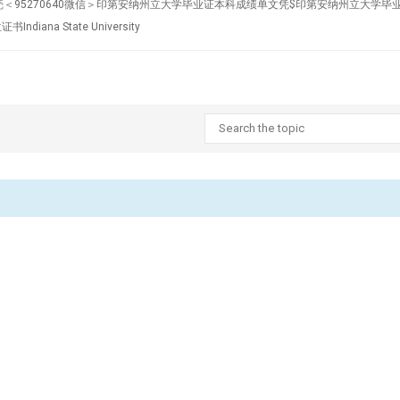
大学毕业文凭外壳＜95270640微信＞印第安纳州立大学毕业证本科成绩单文凭$印第安纳州
a State University