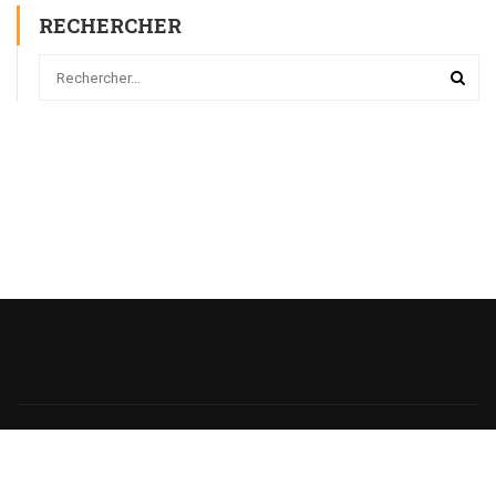
RECHERCHER
Powered
by
@monsieurecriture.
All rights reserved.
Politique de Confidentialité
CGU
Sitemap