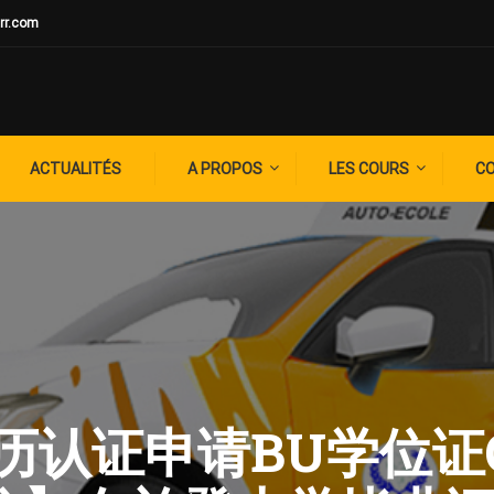
rr.com
ACTUALITÉS
A PROPOS
LES COURS
C
: 学历认证申请BU学位