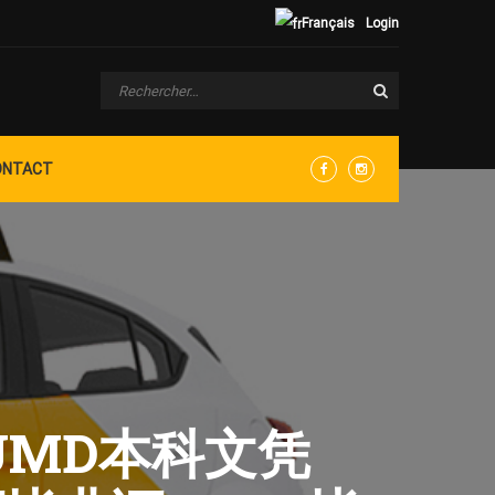
Français
Login
ONTACT
Facebook
Instagram
吗UMD本科文凭