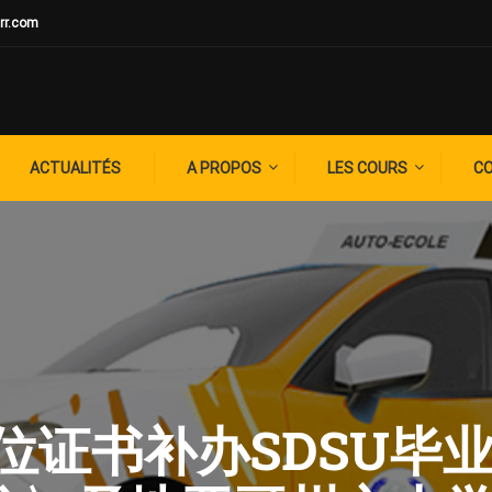
rr.com
ACTUALITÉS
A PROPOS
LES COURS
C
: 学位证书补办SDSU