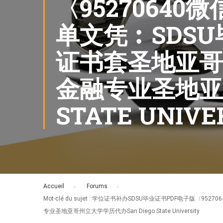
〈9527064
单文凭︰SDS
证书套圣地亚哥
金融专业圣地亚哥
STATE UNIVE
Accueil
›
Forums
›
Mot-clé du sujet : 学位证书补办SDSU毕业证书PD
专业圣地亚哥州立大学学历代办San Diego State University