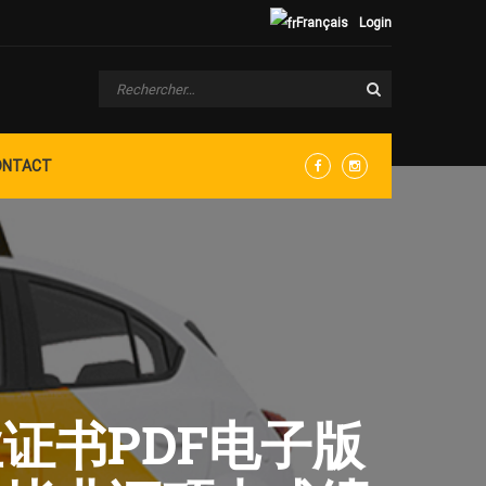
Français
Login
ONTACT
Facebook
Instagram
毕业证书PDF电子版