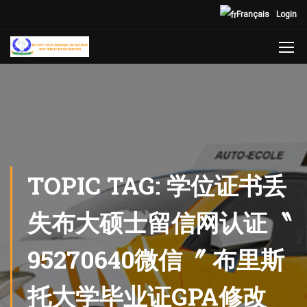
Français
Login
TOPIC TAG: 学位证书丢
失布大硕士留信网认证〝
95270640微信〞 布里斯
托大学毕业证GPA修改