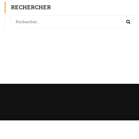
RECHERCHER
Powered
by
@monsieurecriture.
All rights reserved.
Politique de Confidentialité
CGU
Sitemap