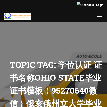
Français
Login
TOPIC TAG: 学位认证 证
书名称OHIO STATE毕业
证书模板﹛95270640微
信﹜俄亥俄州立大学毕业