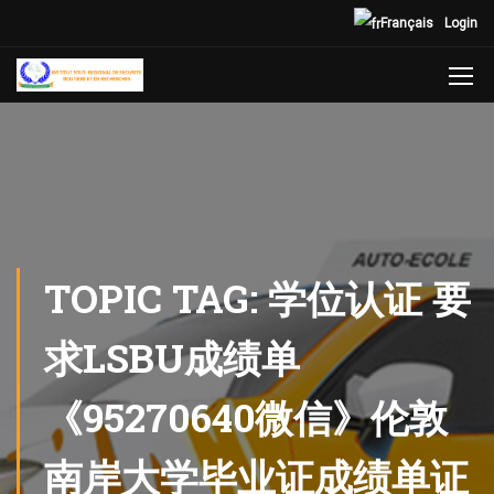
Français
Login
TOPIC TAG: 学位认证 要
求LSBU成绩单
《95270640微信》伦敦
南岸大学毕业证成绩单证