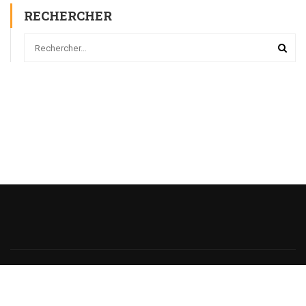
RECHERCHER
Powered
by
@monsieurecriture.
All rights reserved.
Politique de Confidentialité
CGU
Sitemap