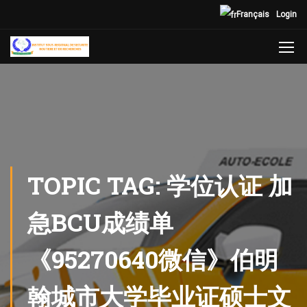
Français
Login
TOPIC TAG: 学位认证 加
急BCU成绩单
《95270640微信》伯明
翰城市大学毕业证硕士文