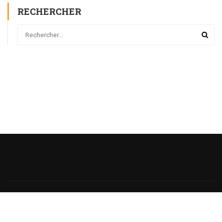
RECHERCHER
Powered
by
@monsieurecriture.
All rights reserved.
Politique de Confidentialité
CGU
Sitemap