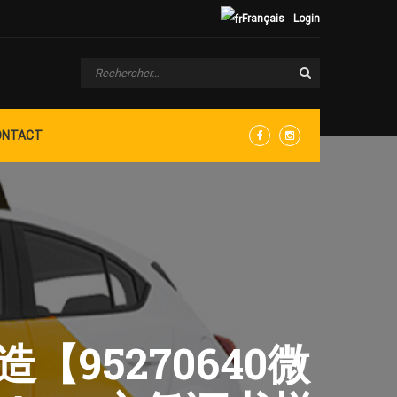
Français
Login
ONTACT
Facebook
Instagram
造【95270640微