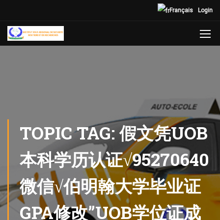
Français
Login
TOPIC TAG: 假文凭UOB
本科学历认证√95270640
微信√伯明翰大学毕业证
GPA修改”UOB学位证成