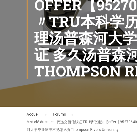
OFFER【95
〃TRU本科学
理汤普森河大学
证 多久汤普森
THOMPSON RI
Accueil
›
Forums
›
Mot-clé du sujet : 代递交留信认证TRU录取通知书of
河大学毕业证书不见怎么办Thompson Rivers University