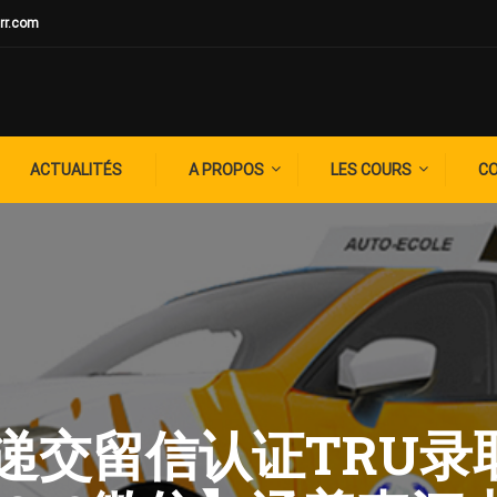
rr.com
ACTUALITÉS
A PROPOS
LES COURS
C
: 代递交留信认证TRU