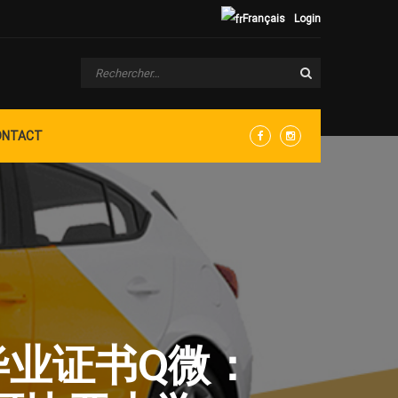
Français
Login
ONTACT
Facebook
Instagram
学毕业证书Q微：