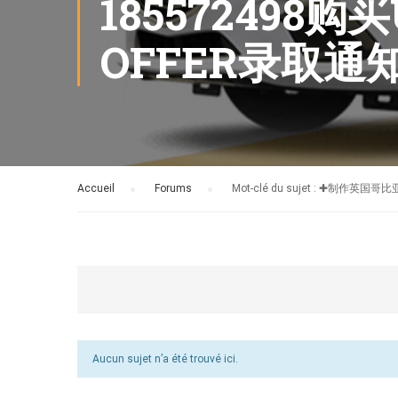
18557249
OFFER录取
Accueil
›
Forums
›
Mot-clé du sujet : ✚
Aucun sujet n’a été trouvé ici.