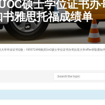
8购买UOC硕士学位证书
通知书雅思托福成绩单
制作英国哥比亚大学毕业证书Q微：185572498购买UoC硕士学位证书办哥比亚大学offer录取