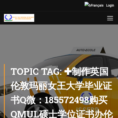
Français
Login
TOPIC TAG: ✚制作英国
伦敦玛丽女王大学毕业证
书Q微：185572498购买
QMUL硕士学位证书办伦