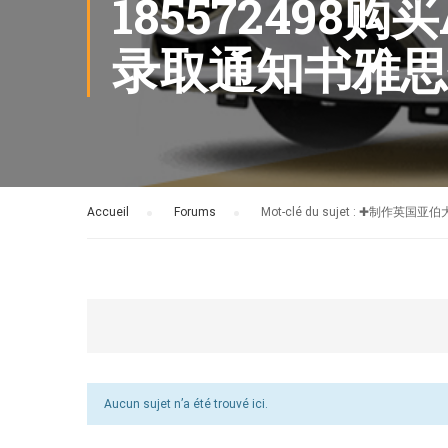
185572498
录取通知书雅思
Accueil
›
Forums
›
Mot-clé du sujet : ✚
Aucun sujet n’a été trouvé ici.