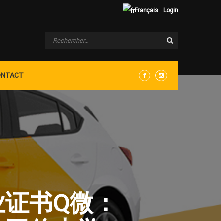
Français
Login
ONTACT
Facebook
Instagram
毕业证书Q微：