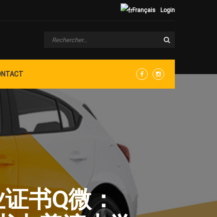
Français
Login
ONTACT
Facebook
Instagram
毕业证书Q微：