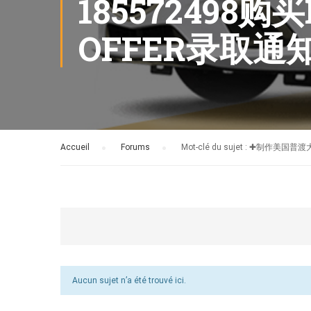
18557249
OFFER录取
Accueil
›
Forums
›
Mot-clé du sujet : ✚
Aucun sujet n’a été trouvé ici.