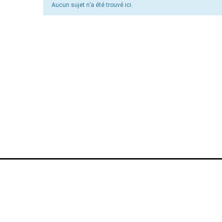
Aucun sujet n’a été trouvé ici.
Powered
by
@monsieurecriture.
All rights reserved.