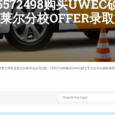
5572498购买UWE
莱尔分校OFFER录
✚制作美国威斯康星大学欧克莱尔分校毕业证书Q微：185572498购买UWEC硕士学位证书办威