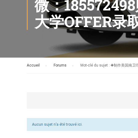
微：185572
大学OFFER
Accueil
›
Forums
›
Mot-clé du sujet : ✚
Aucun sujet n’a été trouvé ici.