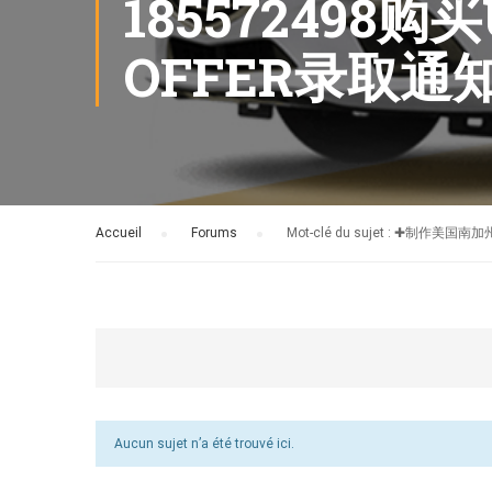
18557249
OFFER录取
Accueil
›
Forums
›
Mot-clé du sujet : ✚
Aucun sujet n’a été trouvé ici.