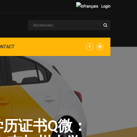
Français
Login
ONTACT
Facebook
Instagram
学学历证书Q微：