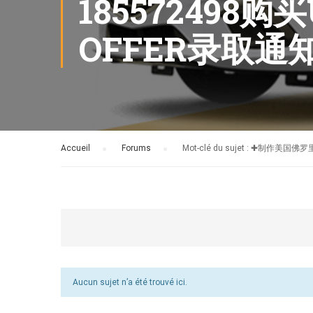
18557249
OFFER录取
Accueil
›
Forums
›
Mot-clé du sujet : ✚
Aucun sujet n’a été trouvé ici.