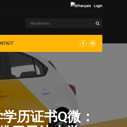
Français
Login
ONTACT
Facebook
Instagram
大学学历证书Q微：