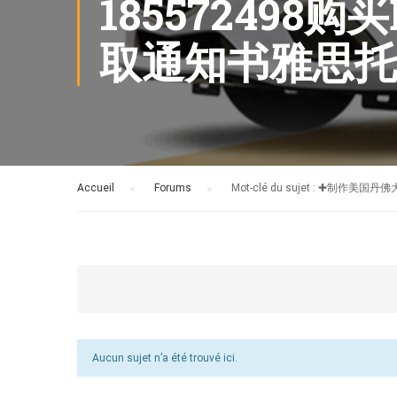
18557249
取通知书雅思托
Accueil
›
Forums
›
Mot-clé du sujet : ✚
Aucun sujet n’a été trouvé ici.