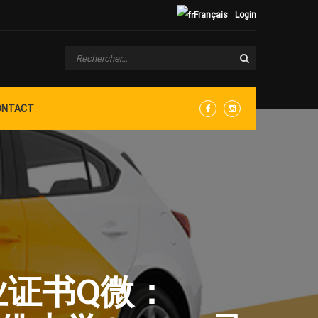
Français
Login
ONTACT
Facebook
Instagram
毕业证书Q微：