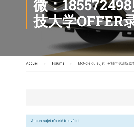
微：185572
技大学OFFE
Accueil
›
Forums
›
Mot-clé du sujet : ✚
Aucun sujet n’a été trouvé ici.