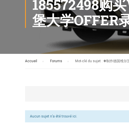
185572498
堡大学OFFE
Accueil
›
Forums
›
Mot-clé du sujet : ✚
Aucun sujet n’a été trouvé ici.