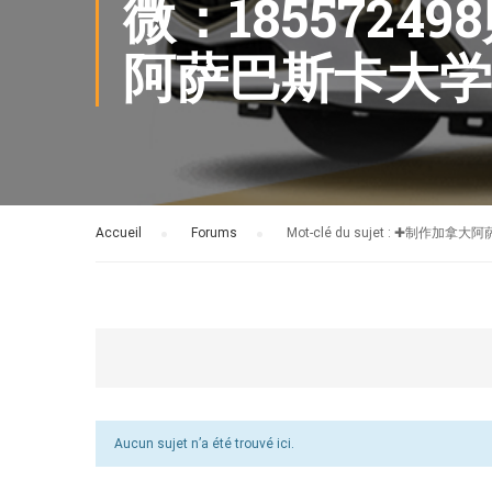
微：1855724
阿萨巴斯卡大学
Accueil
›
Forums
›
Mot-clé du sujet : ✚
Aucun sujet n’a été trouvé ici.