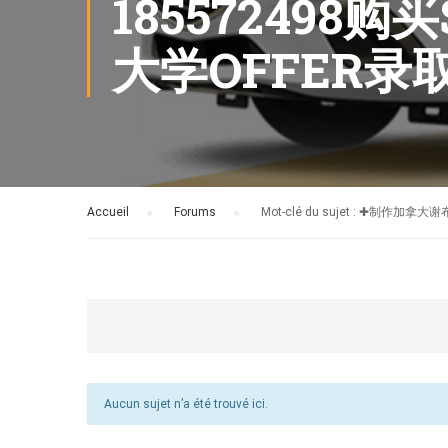
185572498
大学OFFER
Accueil
›
Forums
›
Mot-clé du sujet : ✚制
Aucun sujet n’a été trouvé ici.