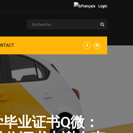
Français
Login
ONTACT
Facebook
Instagram
大学毕业证书Q微：