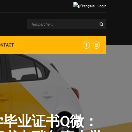
Français
Login
ONTACT
Facebook
Instagram
大学毕业证书Q微：