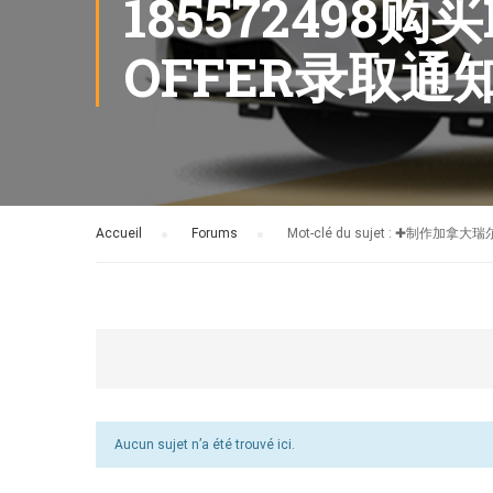
18557249
OFFER录取
Accueil
›
Forums
›
Mot-clé du sujet : ✚
Aucun sujet n’a été trouvé ici.