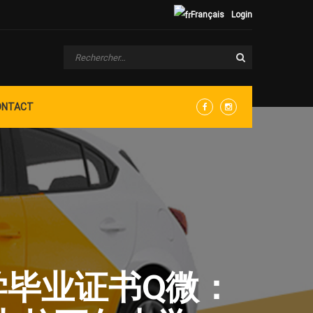
Français
Login
ONTACT
Facebook
Instagram
大学毕业证书Q微：