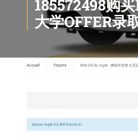
185572498
大学OFFER
Accueil
›
Forums
›
Mot-clé du sujet : ✚制
Aucun sujet n’a été trouvé ici.