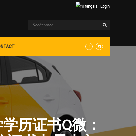
Français
Login
ONTACT
Facebook
Instagram
大学学历证书Q微：